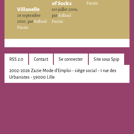
of Socks
Pauzin
Villanelle
1er juillet 2006,
29 septembre
par
Rolland
2010, par
Rolland
Pauzin
Pauzin
RSS 2.0
Contact
Se connecter
Site sous Spip
2002-2026 Zazie Mode d’Emploi - siège social - 1 rue des
Urbanistes - 59000 Lille