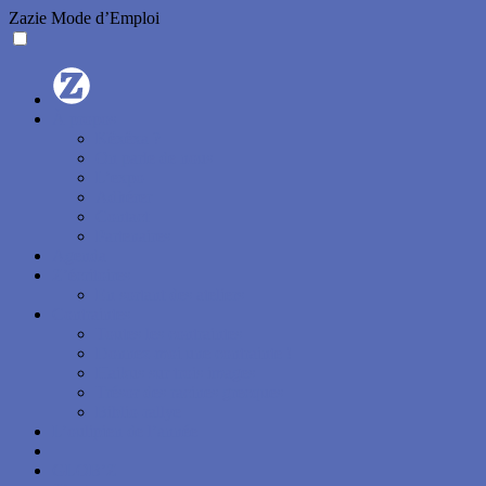
Zazie Mode d’Emploi
À propos
Kêxêxa ?
On parle de nous
L’expo
Adhérer
Contact
Partenaires
Agenda
Z’écritoires
En sortant des ateliers
Contraintes
Toutes les contraintes
Donnez-moi une contrainte !
Haikus sur trois images
Trésor des racines grecques
Biblio-rallye
L’oulipien de l’année
GLOB’Z