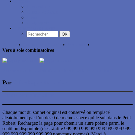
Z’extras
Interventions
Plumes de Zazie
Liens
Zazigraphie
Rechercher sur le site
OK
Accueil
•
L’oulipien de l’année
•
Vers à soie
•
Vers à soie combinatoires
Retrouvez cette contribution sur le site web de son auteur !
Par
Gilles Esposito-Farèse
Textes combinatoires
Chaque mot du sonnet original est conservé ou remplacé
aléatoirement par l’un des 9 de même espèce qui le suit dans le Petit
Robert. Rechargez la page pour obtenir un autre poème parmi le
septillon disponible (c’est-à-dire 999 999 999 999 999 999 999 999
999 999 999 999 999 999 nouveaux poèmes). Merci à
Nicolas