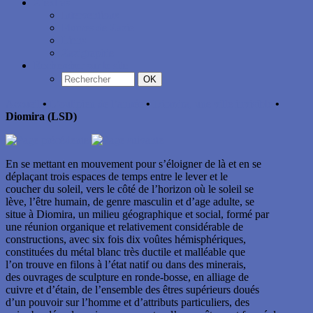
Z’extras
Interventions
Plumes de Zazie
Liens
Zazigraphie
Rechercher sur le site
OK
Accueil
•
L’oulipien de l’année
•
Diomira, une ville invisible
•
Diomira (LSD)
En se mettant en mouvement pour s’éloigner de là et en se
déplaçant trois espaces de temps entre le lever et le
coucher du soleil, vers le côté de l’horizon où le soleil se
lève, l’être humain, de genre masculin et d’age adulte, se
situe à Diomira, un milieu géographique et social, formé par
une réunion organique et relativement considérable de
constructions, avec six fois dix voûtes hémisphériques,
constituées du métal blanc très ductile et malléable que
l’on trouve en filons à l’état natif ou dans des minerais,
des ouvrages de sculpture en ronde-bosse, en alliage de
cuivre et d’étain, de l’ensemble des êtres supérieurs doués
d’un pouvoir sur l’homme et d’attributs particuliers, des