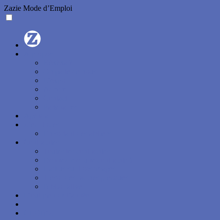
Zazie Mode d’Emploi
À propos
Kêxêxa ?
On parle de nous
L’expo
Adhérer
Contact
Partenaires
Agenda
Z’écritoires
En sortant des ateliers
Contraintes
Toutes les contraintes
Donnez-moi une contrainte !
Haikus sur trois images
Trésor des racines grecques
Biblio-rallye
L’oulipien de l’année
GLOB’Z