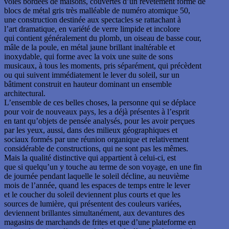
voies bordées de maisons, couvertes d’un revêtement formé de
blocs de métal gris très malléable de numéro atomique 50,
une construction destinée aux spectacles se rattachant à
l’art dramatique, en variété de verre limpide et incolore
qui contient généralement du plomb, un oiseau de basse cour,
mâle de la poule, en métal jaune brillant inaltérable et
inoxydable, qui forme avec la voix une suite de sons
musicaux, à tous les moments, pris séparément, qui précèdent
ou qui suivent immédiatement le lever du soleil, sur un
bâtiment construit en hauteur dominant un ensemble
architectural.
L’ensemble de ces belles choses, la personne qui se déplace
pour voir de nouveaux pays, les a déjà présentes à l’esprit
en tant qu’objets de pensée analysés, pour les avoir perçues
par les yeux, aussi, dans des milieux géographiques et
sociaux formés par une réunion organique et relativement
considérable de constructions, qui ne sont pas les mêmes.
Mais la qualité distinctive qui appartient à celui-ci, est
que si quelqu’un y touche au terme de son voyage, en une fin
de journée pendant laquelle le soleil décline, au neuvième
mois de l’année, quand les espaces de temps entre le lever
et le coucher du soleil deviennent plus courts et que les
sources de lumière, qui présentent des couleurs variées,
deviennent brillantes simultanément, aux devantures des
magasins de marchands de frites et que d’une plateforme en