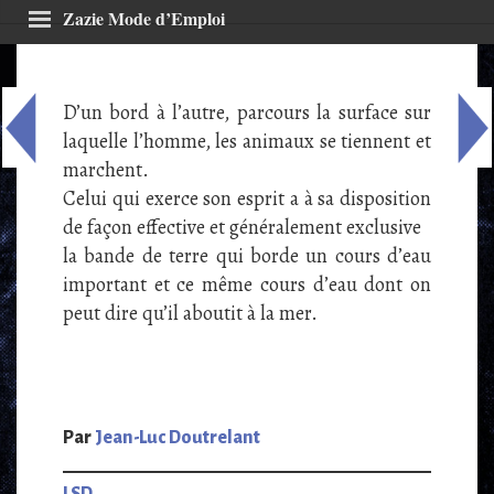
Zazie Mode d’Emploi
À propos
D’un bord à l’autre, parcours la surface sur
laquelle l’homme, les animaux se tiennent et
Agenda
marchent.
Z’écritoires
Celui qui exerce son esprit a à sa disposition
de façon effective et généralement exclusive
Contraintes
la bande de terre qui borde un cours d’eau
L’oulipien de l’année
important et ce même cours d’eau dont on
peut dire qu’il aboutit à la mer.
GLOB’Z
Z’extras
Rechercher sur le site
Par
Jean-Luc Doutrelant